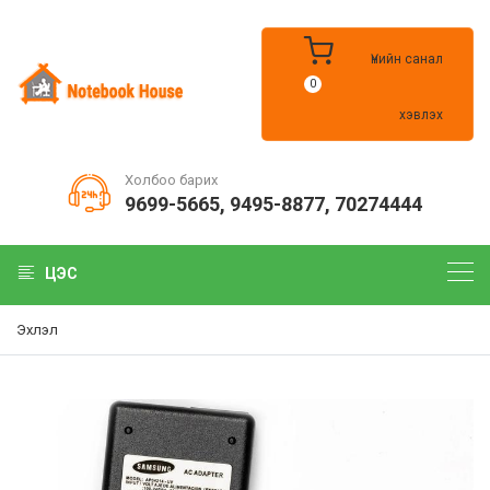
Үнийн санал
0
хэвлэх
Холбоо барих
9699-5665
,
9495-8877
,
70274444
ЦЭС
Эхлэл