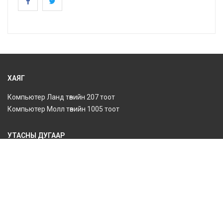
ХАЯГ
Компьютер Ланд төвийн 207 тоот
Компьютер Молл төвийн 1005 тоот
УТАСНЫ ДУГААР
9699-5665
9495-8877
70274444
ИМЭЙЛ ХАЯГ
gantumur@microciti.com